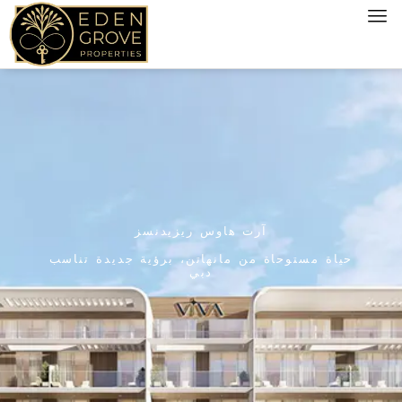
آرت هاوس ريزيدنسز
حياة مستوحاة من مانهاتن، برؤية جديدة تناسب
دبي