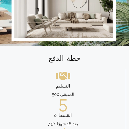
خطة الدفع
التسليم
50٪ المتبقي
القسط ٥
7.5٪ بعد 18 شهرًا