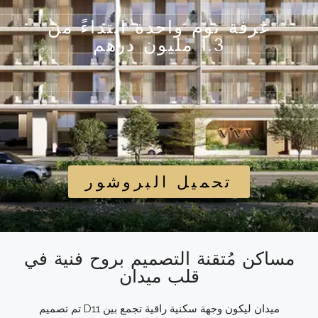
غرفة نوم واحدة ابتداءً من
1.3 مليون درهم
تحميل البروشور
مساكن مُتقنة التصميم بروح فنية في
قلب ميدان
تم تصميم D11 ميدان ليكون وجهة سكنية راقية تجمع بين