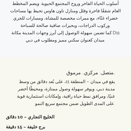
أسلوب الحياة الفاخر وروح المجتمع الحيوية. ويضم المخطط
العام شققًا فاخرة وفلل ومنازل تاون هاوس تحيط بها مساحات
خضراء غنّاء، مع ممرات مخصصة للمشاة، ومسارات للجري
وركوب الدراجات، وبحيرات صافية صالحة للسباحة.
كما تضمن سهولة الوصول إلى أبرز وجهات المدينة مكانة D11
ميدان كعنوان سكني مميز ومطلوب في دبي.
متصل. مركزي. مرموق.
يقع في ميدان – المنطقة 11، على بُعد دقائق من وسط
مدينة دبي، ويوفر سهولة وصول ممتازة، ومحيطًا أخضر
غنيًا، ومرافق نمط حياة راقية، وإمكانات استثمارية قوية
على المدى الطويل ضمن مجتمع سريع النمو.
الخليج التجاري – 10 دقائق
برج خليفة – 15 دقيقة